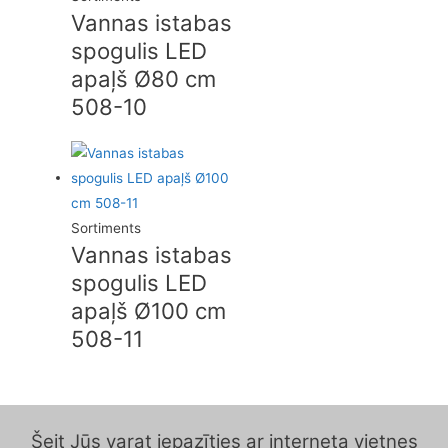
Vannas istabas
spogulis LED
apaļš Ø80 cm
508-10
Sortiments
Vannas istabas
spogulis LED
apaļš Ø100 cm
508-11
Šeit Jūs varat iepazīties ar interneta vietnes