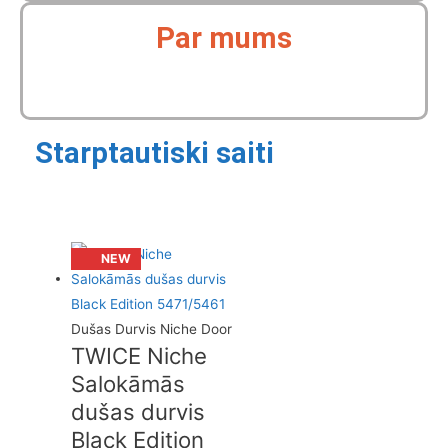
Par mums
Starptautiski saiti
NEW
NEW
NEW
NEW
NEW
NEW
NEW
NEW
NEW
NEW
NEW
NEW
Dušas Durvis Niche Door
TWICE Niche
Salokāmās
dušas durvis
Black Edition