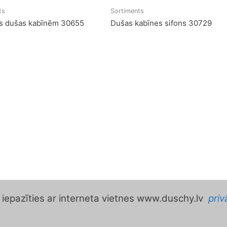
ts
Sortiments
js dušas kabīnēm 30655
Dušas kabīnes sifons 30729
t iepazīties ar interneta vietnes www.duschy.lv
priv