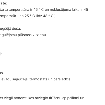
tāte:
darta temperatūra ir 45 ° C un noklusējuma laiks ir 45
emperatūru no 25 ° C līdz 48 ° C.)
augšējā duša.
regulējamu plūsmas virzienu.
js.
ms.
ievadi, sajaucējs, termostats un pārslēdzis.
s viegli noņemt, kas atvieglo tīrīšanu ap paliktni un