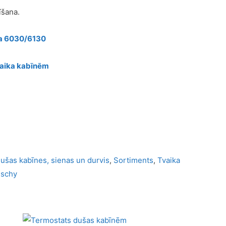
īšana.
ja 6030/6130
vaika kabīnēm
ušas kabīnes, sienas un durvis
,
Sortiments
,
Tvaika
schy