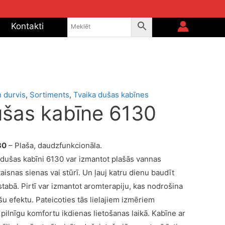
Kontakti
 durvis
,
Sortiments
,
Tvaika dušas kabīnes
ušas kabīne 6130
30
– Plaša, daudzfunkcionāla.
 dušas kabīni 6130 var izmantot plašās vannas
taisnas sienas vai stūrī. Un ļauj katru dienu baudīt
istabā. Pirtī var izmantot aromterapiju, kas nodrošina
u efektu. Pateicoties tās lielajiem izmēriem
ilnīgu komfortu ikdienas lietošanas laikā. Kabīne ar