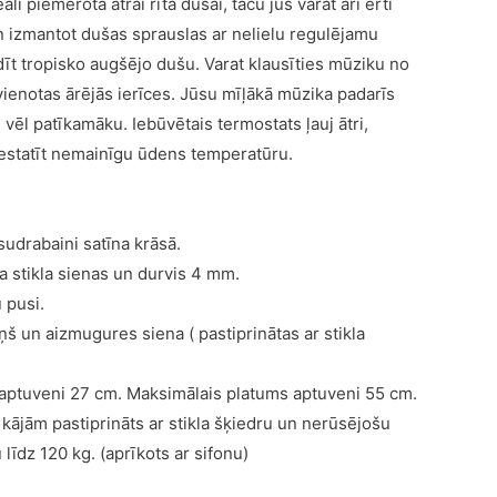
āli piemērota ātrai rīta dušai, taču jūs varat arī ērti
n izmantot dušas sprauslas ar nelielu regulējamu
dīt tropisko augšējo dušu. Varat klausīties mūziku no
vienotas ārējās ierīces. Jūsu mīļākā mūzika padarīs
vēl patīkamāku. Iebūvētais termostats ļauj ātri,
iestatīt nemainīgu ūdens temperatūru.
 sudrabaini satīna krāsā.
a stikla sienas un durvis 4 mm.
 pusi.
iņš un aizmugures siena ( pastiprinātas ar stikla
 aptuveni 27 cm. Maksimālais platums aptuveni 55 cm.
kājām pastiprināts ar stikla šķiedru un nerūsējošu
 līdz 120 kg. (aprīkots ar sifonu)