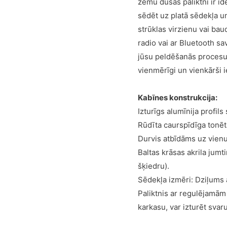
zemu dušas paliktni ir ide
sēdēt uz platā sēdekļa u
strūklas virzienu vai bau
radio vai ar Bluetooth sa
jūsu peldēšanās procesu 
vienmērīgi un vienkārši 
Kabīnes konstrukcija:
Izturīgs alumīnija profils
Rūdīta caurspīdīga tonēt
Durvis atbīdāms uz vienu
Baltas krāsas akrila jumt
šķiedru).
Sēdekļa izmēri: Dziļums
Paliktnis ar regulējamām 
karkasu, var izturēt svaru