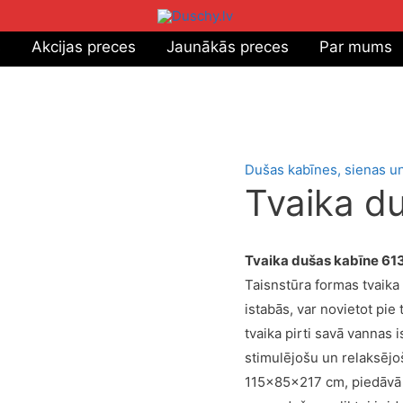
s
Akcijas preces
Jaunākās preces
Par mums
Dušas kabīnes, sienas un
Tvaika d
Tvaika dušas kabīne 61
Taisnstūra formas tvaika
istabās, var novietot pie 
tvaika pirti savā vannas 
stimulējošu un relaksējoš
115x85x217 cm, piedāvā p