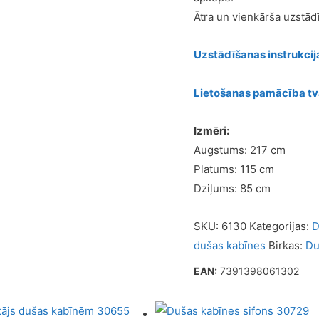
Ātra un vienkārša uzstād
Uzstādīšanas instrukci
Lietošanas pamācība t
Izmēri:
Augstums: 217 cm
Platums: 115 cm
Dziļums: 85 cm
SKU:
6130
Kategorijas:
D
dušas kabīnes
Birkas:
Du
EAN:
7391398061302