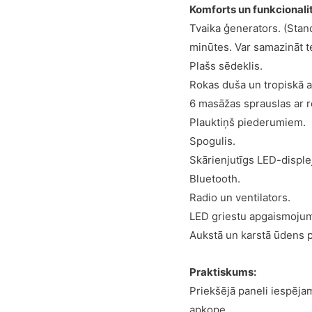
Komforts un funkcionali
Tvaika ģenerators. (Stan
minūtes. Var samazināt t
Plašs sēdeklis.
Rokas duša un tropiskā 
6 masāžas sprauslas ar 
Plauktiņš piederumiem.
Spogulis.
Skārienjutīgs LED-disple
Bluetooth.
Radio un ventilators.
LED griestu apgaismoju
Aukstā un karstā ūdens p
Praktiskums:
Priekšējā paneli iespējam
apkope.