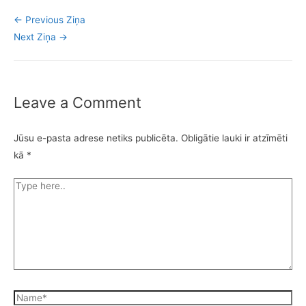
←
Previous Ziņa
Next Ziņa
→
Leave a Comment
Jūsu e-pasta adrese netiks publicēta.
Obligātie lauki ir atzīmēti
kā
*