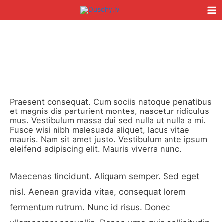
Skip
Ma
to
Me
content
Post
Type
Name*
Email*
Website
navigation
here..
Praesent consequat. Cum sociis natoque penatibus
et magnis dis parturient montes, nascetur ridiculus
mus. Vestibulum massa dui sed nulla ut nulla a mi.
Fusce wisi nibh malesuada aliquet, lacus vitae
mauris. Nam sit amet justo. Vestibulum ante ipsum
eleifend adipiscing elit. Mauris viverra nunc.
Maecenas tincidunt. Aliquam semper. Sed eget
nisl. Aenean gravida vitae, consequat lorem
fermentum rutrum. Nunc id risus. Donec