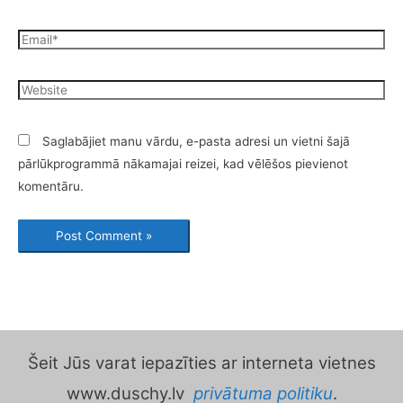
Saglabājiet manu vārdu, e-pasta adresi un vietni šajā
pārlūkprogrammā nākamajai reizei, kad vēlēšos pievienot
komentāru.
Šeit Jūs varat iepazīties ar interneta vietnes
www.duschy.lv
privātuma politiku
.