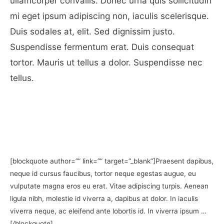
ullamcorper convallis. Donec urna quis sollicitudin
mi eget ipsum adipiscing non, iaculis scelerisque.
Duis sodales at, elit. Sed dignissim justo.
Suspendisse fermentum erat. Duis consequat
tortor. Mauris ut tellus a dolor. Suspendisse nec
tellus.
[blockquote author=”” link=”” target=”_blank”]Praesent dapibus,
neque id cursus faucibus, tortor neque egestas augue, eu
vulputate magna eros eu erat. Vitae adipiscing turpis. Aenean
ligula nibh, molestie id viverra a, dapibus at dolor. In iaculis
viverra neque, ac eleifend ante lobortis id. In viverra ipsum …
[/blockquote]